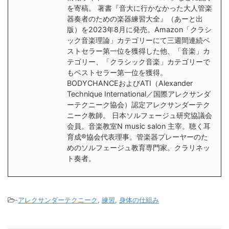
を寄稿。 著書『音大に行かなかった大人管楽
器奏者のための楽器練習大全』（あーと出
版）を2023年8月に発売。Amazon「クラシ
ック音楽理論」カテゴリーにて三週間連続ベ
ストセラー第一位を獲得した他、「音楽」カ
テゴリー、「クラシック音楽」カテゴリーで
もベストセラー第一位を獲得。
BODYCHANCEおよびATI（Alexander
Technique International／国際アレクサンダ
ーテクニーク協会）認定アレクサンダーテク
ニーク教師。 日本ソルフェージュ研究協議会
会員。音楽教室N music salon 主宰。聴く耳
育成®︎協会代表理事。管楽器プレーヤーのた
めのソルフェージュ教育専門家。クラリネッ
ト奏者。
-
アレクサンダーテクニーク
,
練習
,
身体の仕組み