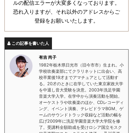
ルの配信エラーが大変多くなっております。
恐れ入りますが、それ以外のアドレスからご
登録をお願いいたします。
この記事を書いた人
有吉 尚子
1982年栃木県日光市（旧今市市）生まれ。小
学校吹奏楽部にてクラリネットに出会い、高
校卒業後19才までアマチュアとして活動す
る。20才のときに在学していた東京家政大学
を中退し音大受験を決意。2003年洗足学園
音楽大学入学。在学中から演奏活動を開始。
オーケストラや吹奏楽のほか、CDレコーディ
ング、イベント演奏、テレビドラマBGM、ゲ
ームのサウンドトラック収録など活動の幅を
広げ2009年に洗足学園音楽大学大学院を修
了。受講料全額助成を受けロシア国立モスク