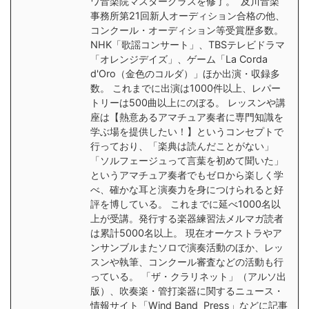
ワ音楽院マスタークラスを修了。 及川音楽
事務所第21回新人オーディション合格の他、
コンクール・オーディション等受賞歴多数。
NHK「歌謡コンサート」、TBSテレビドラマ
「オレンジデイズ」、ゲーム「La Corda
d'Oro（金色のコルダ）」ほか出演・収録多
数。 これまでに出演は1000件以上、レパー
トリーは500曲以上にのぼる。 レッスンや講
座は【熱意あるアマチュア奏者に専門知識を
学ぶ場を提供したい！】というコンセプトで
行っており、「楽典は読んだことがない」
「ソルフェージュって言葉を初めて聞いた」
というアマチュア奏者でもゼロから楽しく学
べ、確かな耳と演奏力を身につけられると好
評を博している。 これまでに延べ1000名以
上が受講。発行する楽器練習法メルマガ読者
は累計5000名以上。 現在オーケストラやア
ンサンブルまたソロで演奏活動のほか、レッ
スンや執筆、コンクール審査などの活動も行
っている。 「ザ・クラリネット」（アルソ出
版）、吹奏楽・管打楽器に関するニュース・
情報サイト「Wind Band Press」などに記事