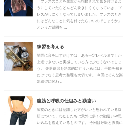
「ブレスのことを先輩から指摘されて気を付けるよ
うにしていたらどんどん吹きにくくなっていき、ブ
レスがしにくくなってしまいました。ブレスのとき
にはどんなことに気を付けたらいいのでしょうか」
というご質問を ...
練習を考える
闇雲に音を出すだけでは、ある一定レベルまでしか
上達できないと実感している方は少なくないでしょ
う。 楽器練習を効果的に行うためには、手順を知る
だけでなく思考の整理も大切です。 今回はそんな楽
器練習に関わ ...
腹筋と呼吸の仕組みと勘違い
演奏のときには意識した方がいいと思われている腹
筋について、わたしたちは意外に多くの勘違いや思
い込みを抱えているものです。 今回は呼吸と腹筋に