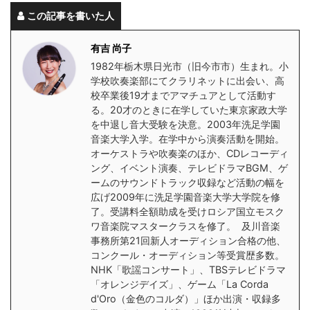
この記事を書いた人
有吉 尚子
1982年栃木県日光市（旧今市市）生まれ。小
学校吹奏楽部にてクラリネットに出会い、高
校卒業後19才までアマチュアとして活動す
る。20才のときに在学していた東京家政大学
を中退し音大受験を決意。2003年洗足学園
音楽大学入学。在学中から演奏活動を開始。
オーケストラや吹奏楽のほか、CDレコーディ
ング、イベント演奏、テレビドラマBGM、ゲ
ームのサウンドトラック収録など活動の幅を
広げ2009年に洗足学園音楽大学大学院を修
了。受講料全額助成を受けロシア国立モスク
ワ音楽院マスタークラスを修了。 及川音楽
事務所第21回新人オーディション合格の他、
コンクール・オーディション等受賞歴多数。
NHK「歌謡コンサート」、TBSテレビドラマ
「オレンジデイズ」、ゲーム「La Corda
d'Oro（金色のコルダ）」ほか出演・収録多