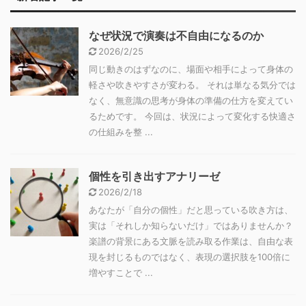
なぜ状況で演奏は不自由になるのか
2026/2/25
同じ動きのはずなのに、場面や相手によって身体の
軽さや吹きやすさが変わる。 それは単なる気分では
なく、無意識の思考が身体の準備の仕方を変えてい
るためです。 今回は、状況によって変化する快適さ
の仕組みを整 ...
個性を引き出すアナリーゼ
2026/2/18
あなたが「自分の個性」だと思っている吹き方は、
実は「それしか知らないだけ」ではありませんか？
楽譜の背景にある文脈を読み取る作業は、自由な表
現を封じるものではなく、表現の選択肢を100倍に
増やすことで ...