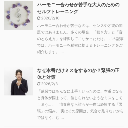
ハーモニー合わせが苦手な大人のための
セルフトレーニング
2026/2/10
ハーモニー合わせが苦手なのは、センスや才能の問
題ではありません。多くの場合、「聴き方」と「音
のとらえ方」を練習してこなかっただけ。 この記事
では、ハーモニーを精密に捉えるトレーニングをご
紹介します。 ...
なぜ本番だけミスをするのか？緊張の正
体と対策
2026/2/3
「練習ではあんなに上手くいったのに、本番になる
と身体が固まって、信じられないようなミスをして
しまう……」 演奏家なら誰もが一度は経験する「緊
張」の悩み。 実はその原因は、気合が足りないから
ではなく、む ...