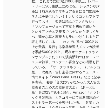
数。 これまでに出演は1000件以上、レパー
トリーは500曲以上にのぼる。 レッスンや講
座は【熱意あるアマチュア奏者に専門知識を
学ぶ場を提供したい！】というコンセプトで
行っており、「楽典は読んだことがない」
「ソルフェージュって言葉を初めて聞いた」
というアマチュア奏者でもゼロから楽しく学
べ、確かな耳と演奏力を身につけられると好
評を博している。 これまでに延べ1000名以
上が受講。発行する楽器練習法メルマガ読者
は累計5000名以上。 現在オーケストラやア
ンサンブルまたソロで演奏活動のほか、レッ
スンや執筆、コンクール審査などの活動も行
っている。 「ザ・クラリネット」（アルソ出
版）、吹奏楽・管打楽器に関するニュース・
情報サイト「Wind Band Press」などに記事
を寄稿。 著書『音大に行かなかった大人管楽
器奏者のための楽器練習大全』（あーと出
版）を2023年8月に発売。Amazon「クラシ
ック音楽理論」カテゴリーにて三週間連続ベ
ストセラー第一位を獲得した他、「音楽」カ
テゴリー、「クラシック音楽」カテゴリーで