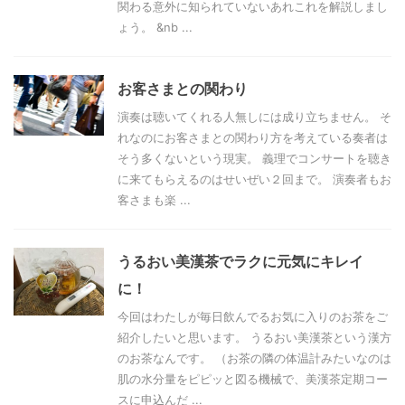
関わる意外に知られていないあれこれを解説しまし
ょう。 &nb ...
お客さまとの関わり
演奏は聴いてくれる人無しには成り立ちません。 そ
れなのにお客さまとの関わり方を考えている奏者は
そう多くないという現実。 義理でコンサートを聴き
に来てもらえるのはせいぜい２回まで。 演奏者もお
客さまも楽 ...
うるおい美漢茶でラクに元気にキレイ
に！
今回はわたしが毎日飲んでるお気に入りのお茶をご
紹介したいと思います。 うるおい美漢茶という漢方
のお茶なんです。 （お茶の隣の体温計みたいなのは
肌の水分量をピピッと図る機械で、美漢茶定期コー
スに申込んだ ...