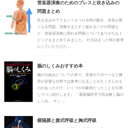
管楽器演奏のためのブレスと吹き込みの
問題まとめ
吹き込みやアクセントをつける時の動き、音色が硬
くなる問題、演奏するとすぐ疲れるバテの問題な
ど、管楽器演奏に関わる呼吸についてありがちなト
ピックをまとめてみました。 行き詰まった時の参考
にしていただけた ...
脳のしくみおすすめ本
脳の仕組みについての本で、音楽やスポーツなど練
習が必要な分野では参考になることがたくさんのも
のがあったので、いくつか印象的だったことを引用
しつつご紹介します。 「最新脳科学で読み解く脳の
しくみ」 サン ...
横隔膜と腹式呼吸と胸式呼吸