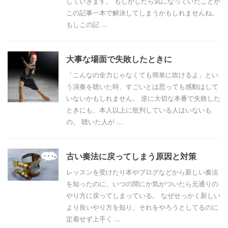
していきます。 もしかしたら気になっていたことが
この記事一本で解決してしまうかもしれませんね。
もしこの記 ...
大事な場面で失敗したときに
「こんなの全力じゃなくても簡単に吹けるよ」とい
う演奏を聴いた時、すごいとは思っても感動はして
いないかもしれません。 逆に大切な本番で失敗した
ときにも、本人以上に批判している人はいないも
の。 聴いた人が ...
古い奏法に戻ってしまう原因と対策
レッスンを受けたり本やブログなどから新しい奏法
を知ったのに、いつの間にか気がついたら元通りの
やり方に戻ってしまっている。 なぜせっかく新しい
より良いやり方を知り、それをやろうとしてるのに
定着せず上手く ...