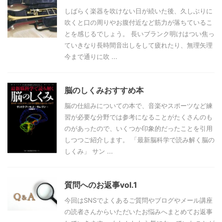
しばらく楽器を吹けない日が続いた後、久しぶりに
吹くと口の周りやお腹付近など筋力が落ちているこ
とを感じるでしょう。 長いブランク明けはつい焦っ
ていきなり長時間音出しをして疲れたり、無理矢理
今まで通りに吹 ...
脳のしくみおすすめ本
脳の仕組みについての本で、音楽やスポーツなど練
習が必要な分野では参考になることがたくさんのも
のがあったので、いくつか印象的だったことを引用
しつつご紹介します。 「最新脳科学で読み解く脳の
しくみ」 サン ...
質問へのお返事vol.1
今回はSNSでよくあるご質問やブログやメール講座
の読者さんからいただいたお悩みへまとめてお返事