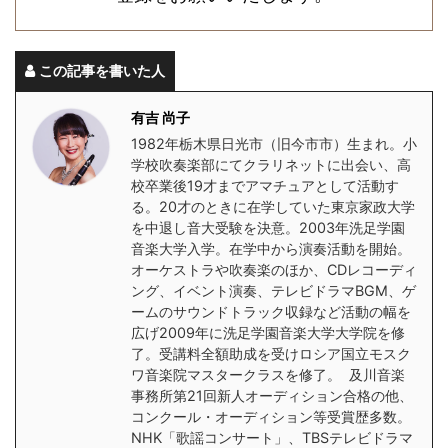
この記事を書いた人
有吉 尚子
1982年栃木県日光市（旧今市市）生まれ。小
学校吹奏楽部にてクラリネットに出会い、高
校卒業後19才までアマチュアとして活動す
る。20才のときに在学していた東京家政大学
を中退し音大受験を決意。2003年洗足学園
音楽大学入学。在学中から演奏活動を開始。
オーケストラや吹奏楽のほか、CDレコーディ
ング、イベント演奏、テレビドラマBGM、ゲ
ームのサウンドトラック収録など活動の幅を
広げ2009年に洗足学園音楽大学大学院を修
了。受講料全額助成を受けロシア国立モスク
ワ音楽院マスタークラスを修了。 及川音楽
事務所第21回新人オーディション合格の他、
コンクール・オーディション等受賞歴多数。
NHK「歌謡コンサート」、TBSテレビドラマ