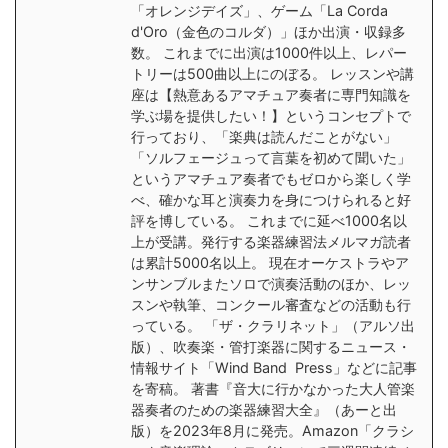
「オレンジデイズ」、ゲーム「La Corda
d'Oro（金色のコルダ）」ほか出演・収録多
数。 これまでに出演は1000件以上、レパー
トリーは500曲以上にのぼる。 レッスンや講
座は【熱意あるアマチュア奏者に専門知識を
学ぶ場を提供したい！】というコンセプトで
行っており、「楽典は読んだことがない」
「ソルフェージュって言葉を初めて聞いた」
というアマチュア奏者でもゼロから楽しく学
べ、確かな耳と演奏力を身につけられると好
評を博している。 これまでに延べ1000名以
上が受講。発行する楽器練習法メルマガ読者
は累計5000名以上。 現在オーケストラやア
ンサンブルまたソロで演奏活動のほか、レッ
スンや執筆、コンクール審査などの活動も行
っている。 「ザ・クラリネット」（アルソ出
版）、吹奏楽・管打楽器に関するニュース・
情報サイト「Wind Band Press」などに記事
を寄稿。 著書『音大に行かなかった大人管楽
器奏者のための楽器練習大全』（あーと出
版）を2023年8月に発売。Amazon「クラシ