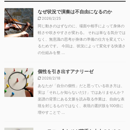
なぜ状況で演奏は不自由になるのか
2026/2/25
同じ動きのはずなのに、場面や相手によって身体の
軽さや吹きやすさが変わる。 それは単なる気分では
なく、無意識の思考が身体の準備の仕方を変えてい
るためです。 今回は、状況によって変化する快適さ
の仕組みを整 ...
個性を引き出すアナリーゼ
2026/2/18
あなたが「自分の個性」だと思っている吹き方は、
実は「それしか知らないだけ」ではありませんか？
楽譜の背景にある文脈を読み取る作業は、自由な表
現を封じるものではなく、表現の選択肢を100倍に
増やすことで ...