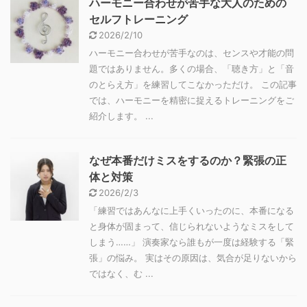
ハーモニー合わせが苦手な大人のための
セルフトレーニング
2026/2/10
ハーモニー合わせが苦手なのは、センスや才能の問
題ではありません。多くの場合、「聴き方」と「音
のとらえ方」を練習してこなかっただけ。 この記事
では、ハーモニーを精密に捉えるトレーニングをご
紹介します。 ...
なぜ本番だけミスをするのか？緊張の正
体と対策
2026/2/3
「練習ではあんなに上手くいったのに、本番になる
と身体が固まって、信じられないようなミスをして
しまう……」 演奏家なら誰もが一度は経験する「緊
張」の悩み。 実はその原因は、気合が足りないから
ではなく、む ...