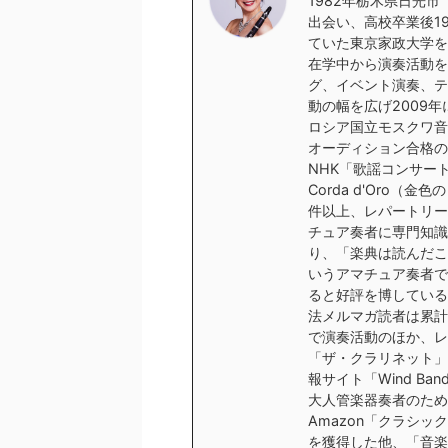
1982年栃木県日光
出会い、高校卒業後1
ていた東京家政大学を
在学中から演奏活動を
グ、イベント演奏、テ
動の幅を広げ2009
ロシア国立モスクワ音
オーディション合格の
NHK「歌謡コンサー
Corda d'Oro（
件以上、レパートリー
チュア奏者に専門知識
り、「楽典は読んだこ
いうアマチュア奏者で
ると好評を博している
法メルマガ読者は累計
で演奏活動のほか、レ
「ザ・クラリネット」
報サイト「Wind Ba
大人管楽器奏者のため
Amazon「クラシ
を獲得した他、「音楽