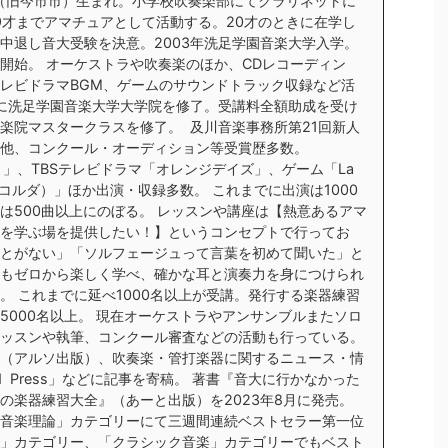
市（旧今市市）生まれ。小学校吹奏楽部にてクラリネットに
9才までアマチュアとして活動する。20才のときに在学し
中退し音大受験を決意。2003年洗足学園音楽大学入学。
開始。 オーケストラや吹奏楽のほか、CDレコーディン
レビドラマBGM、ゲームのサウンドトラック収録など活
年に洗足学園音楽大学大学院を修了。受講料全額助成を受け
楽院マスタークラスを修了。 及川音楽事務所第21回新人
他、コンクール・オーディション等受賞歴多数。
ト」、TBSテレビドラマ「オレンジデイズ」、ゲーム「La
金色のコルダ）」ほか出演・収録多数。 これまでに出演は1000
は500曲以上にのぼる。 レッスンや講座は【熱意あるアマ
を学ぶ場を提供したい！】というコンセプトで行ってお
とがない」「ソルフェージュって言葉を初めて聞いた」と
もゼロから楽しく学べ、確かな耳と演奏力を身につけられ
。 これまでに延べ1000名以上が受講。発行する楽器練習
5000名以上。 現在オーケストラやアンサンブルまたソロ
ッスンや執筆、コンクール審査などの活動も行っている。
（アルソ出版）、吹奏楽・管打楽器に関するニュース・情
nd Press」などに記事を寄稿。 著書『音大に行かなかった
の楽器練習大全』（あーと出版）を2023年8月に発売。
ック音楽理論」カテゴリーにて三週間連続ベストセラー第一位
」カテゴリー、「クラシック音楽」カテゴリーでもベスト