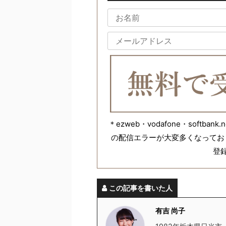
＊ezweb・vodafone・softb
の配信エラーが大変多くなってお
登
この記事を書いた人
有吉 尚子