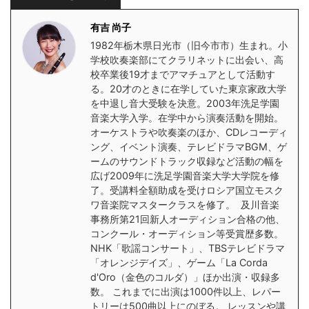
有吉 尚子
1982年栃木県日光市（旧今市市）生まれ。小
学校吹奏楽部にてクラリネットに出会い、高
校卒業後19才までアマチュアとして活動す
る。20才のときに在学していた東京家政大学
を中退し音大受験を決意。2003年洗足学園
音楽大学入学。在学中から演奏活動を開始。
オーケストラや吹奏楽のほか、CDレコーディ
ング、イベント演奏、テレビドラマBGM、ゲ
ームのサウンドトラック収録など活動の幅を
広げ2009年に洗足学園音楽大学大学院を修
了。受講料全額助成を受けロシア国立モスク
ワ音楽院マスタークラスを修了。 及川音楽
事務所第21回新人オーディション合格の他、
コンクール・オーディション等受賞歴多数。
NHK「歌謡コンサート」、TBSテレビドラマ
「オレンジデイズ」、ゲーム「La Corda
d'Oro（金色のコルダ）」ほか出演・収録多
数。 これまでに出演は1000件以上、レパー
トリーは500曲以上にのぼる。 レッスンや講