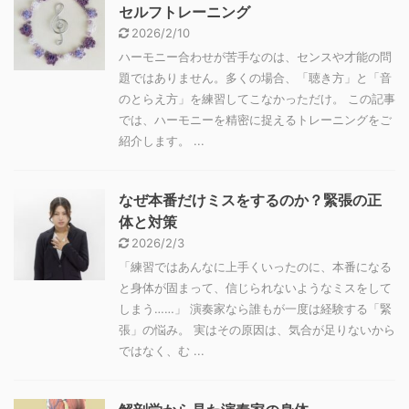
セルフトレーニング
2026/2/10
ハーモニー合わせが苦手なのは、センスや才能の問
題ではありません。多くの場合、「聴き方」と「音
のとらえ方」を練習してこなかっただけ。 この記事
では、ハーモニーを精密に捉えるトレーニングをご
紹介します。 ...
なぜ本番だけミスをするのか？緊張の正
体と対策
2026/2/3
「練習ではあんなに上手くいったのに、本番になる
と身体が固まって、信じられないようなミスをして
しまう……」 演奏家なら誰もが一度は経験する「緊
張」の悩み。 実はその原因は、気合が足りないから
ではなく、む ...