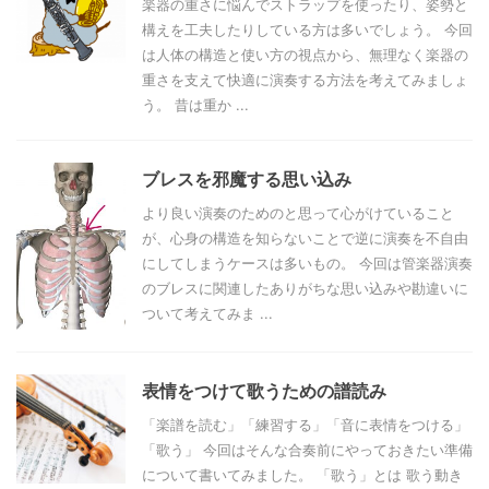
楽器の重さに悩んでストラップを使ったり、姿勢と
構えを工夫したりしている方は多いでしょう。 今回
は人体の構造と使い方の視点から、無理なく楽器の
重さを支えて快適に演奏する方法を考えてみましょ
う。 昔は重か ...
ブレスを邪魔する思い込み
より良い演奏のためのと思って心がけていること
が、心身の構造を知らないことで逆に演奏を不自由
にしてしまうケースは多いもの。 今回は管楽器演奏
のブレスに関連したありがちな思い込みや勘違いに
ついて考えてみま ...
表情をつけて歌うための譜読み
「楽譜を読む」「練習する」「音に表情をつける」
「歌う」 今回はそんな合奏前にやっておきたい準備
について書いてみました。 「歌う」とは 歌う動き