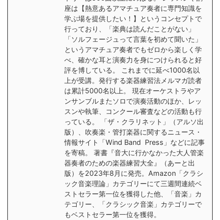
座は【熱意あるアマチュア奏者に専門知識を
学ぶ場を提供したい！】というコンセプトで
行っており、「楽典は読んだことがない」
「ソルフェージュって言葉を初めて聞いた」
というアマチュア奏者でもゼロから楽しく学
べ、確かな耳と演奏力を身につけられると好
評を博している。 これまでに延べ1000名以
上が受講。発行する楽器練習法メルマガ読者
は累計5000名以上。 現在オーケストラやア
ンサンブルまたソロで演奏活動のほか、レッ
スンや執筆、コンクール審査などの活動も行
っている。 「ザ・クラリネット」（アルソ出
版）、吹奏楽・管打楽器に関するニュース・
情報サイト「Wind Band Press」などに記事
を寄稿。 著書『音大に行かなかった大人管楽
器奏者のための楽器練習大全』（あーと出
版）を2023年8月に発売。Amazon「クラシ
ック音楽理論」カテゴリーにて三週間連続ベ
ストセラー第一位を獲得した他、「音楽」カ
テゴリー、「クラシック音楽」カテゴリーで
もベストセラー第一位を獲得。