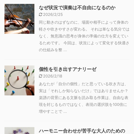
なぜ状況で演奏は不自由になるのか
2026/2/25
同じ動きのはずなのに、場面や相手によって身体の
軽さや吹きやすさが変わる。 それは単なる気分では
なく、無意識の思考が身体の準備の仕方を変えてい
るためです。 今回は、状況によって変化する快適さ
の仕組みを整 ...
個性を引き出すアナリーゼ
2026/2/18
あなたが「自分の個性」だと思っている吹き方は、
実は「それしか知らないだけ」ではありませんか？
楽譜の背景にある文脈を読み取る作業は、自由な表
現を封じるものではなく、表現の選択肢を100倍に
増やすことで ...
ハーモニー合わせが苦手な大人のための