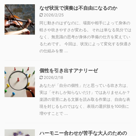
なぜ状況で演奏は不自由になるのか
2026/2/25
同じ動きのはずなのに、場面や相手によって身体の
軽さや吹きやすさが変わる。 それは単なる気分では
なく、無意識の思考が身体の準備の仕方を変えてい
るためです。 今回は、状況によって変化する快適さ
の仕組みを整 ...
個性を引き出すアナリーゼ
2026/2/18
あなたが「自分の個性」だと思っている吹き方は、
実は「それしか知らないだけ」ではありませんか？
楽譜の背景にある文脈を読み取る作業は、自由な表
現を封じるものではなく、表現の選択肢を100倍に
増やすことで ...
ハーモニー合わせが苦手な大人のための