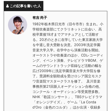
この記事を書いた人
有吉 尚子
1982年栃木県日光市（旧今市市）生まれ。小
学校吹奏楽部にてクラリネットに出会い、高
校卒業後19才までアマチュアとして活動す
る。20才のときに在学していた東京家政大学
を中退し音大受験を決意。2003年洗足学園
音楽大学入学。在学中から演奏活動を開始。
オーケストラや吹奏楽のほか、CDレコーディ
ング、イベント演奏、テレビドラマBGM、ゲ
ームのサウンドトラック収録など活動の幅を
広げ2009年に洗足学園音楽大学大学院を修
了。受講料全額助成を受けロシア国立モスク
ワ音楽院マスタークラスを修了。 及川音楽
事務所第21回新人オーディション合格の他、
コンクール・オーディション等受賞歴多数。
NHK「歌謡コンサート」、TBSテレビドラマ
「オレンジデイズ」、ゲーム「La Corda
d'Oro（金色のコルダ）」ほか出演・収録多