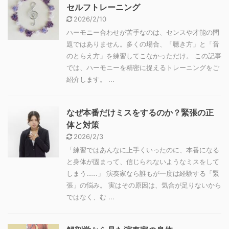
セルフトレーニング
2026/2/10
ハーモニー合わせが苦手なのは、センスや才能の問
題ではありません。多くの場合、「聴き方」と「音
のとらえ方」を練習してこなかっただけ。 この記事
では、ハーモニーを精密に捉えるトレーニングをご
紹介します。 ...
なぜ本番だけミスをするのか？緊張の正
体と対策
2026/2/3
「練習ではあんなに上手くいったのに、本番になる
と身体が固まって、信じられないようなミスをして
しまう……」 演奏家なら誰もが一度は経験する「緊
張」の悩み。 実はその原因は、気合が足りないから
ではなく、む ...