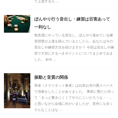
て上達するル ...
ぼんやり行う音出し・練習は百害あって
一利なし
無意識にやっている音出し、ぼんやり進めている練
習習慣が上達を阻んでいるとしたら、あなたは今の
音出しや練習方法を続けますか？ 今回は音出しや練
習で大切にするべきポイントについてまとめてみま
した。 &nb ...
振動と音質の関係
筆者（クラリネット奏者）は以前お寺の畳スペース
で演奏をしたことがありました。 事前に畳だと伺っ
て「きっと響きにくくてやりにくいだろうな・・」
と思いながら会場に向かいましたが、意外にも全く
そんなことはな ...