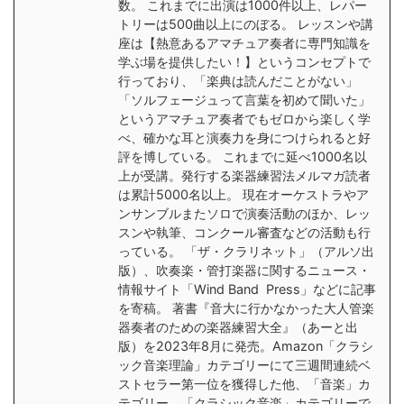
数。 これまでに出演は1000件以上、レパー
トリーは500曲以上にのぼる。 レッスンや講
座は【熱意あるアマチュア奏者に専門知識を
学ぶ場を提供したい！】というコンセプトで
行っており、「楽典は読んだことがない」
「ソルフェージュって言葉を初めて聞いた」
というアマチュア奏者でもゼロから楽しく学
べ、確かな耳と演奏力を身につけられると好
評を博している。 これまでに延べ1000名以
上が受講。発行する楽器練習法メルマガ読者
は累計5000名以上。 現在オーケストラやア
ンサンブルまたソロで演奏活動のほか、レッ
スンや執筆、コンクール審査などの活動も行
っている。 「ザ・クラリネット」（アルソ出
版）、吹奏楽・管打楽器に関するニュース・
情報サイト「Wind Band Press」などに記事
を寄稿。 著書『音大に行かなかった大人管楽
器奏者のための楽器練習大全』（あーと出
版）を2023年8月に発売。Amazon「クラシ
ック音楽理論」カテゴリーにて三週間連続ベ
ストセラー第一位を獲得した他、「音楽」カ
テゴリー、「クラシック音楽」カテゴリーで