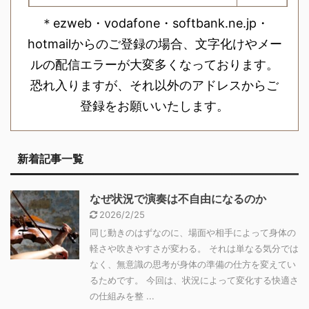
＊ezweb・vodafone・softbank.ne.jp・
hotmailからのご登録の場合、文字化けやメー
ルの配信エラーが大変多くなっております。
恐れ入りますが、それ以外のアドレスからご
登録をお願いいたします。
新着記事一覧
なぜ状況で演奏は不自由になるのか
2026/2/25
同じ動きのはずなのに、場面や相手によって身体の
軽さや吹きやすさが変わる。 それは単なる気分では
なく、無意識の思考が身体の準備の仕方を変えてい
るためです。 今回は、状況によって変化する快適さ
の仕組みを整 ...