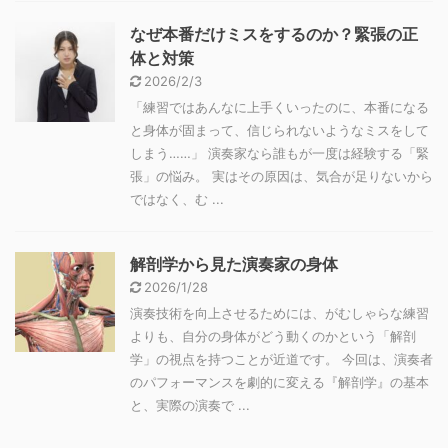
なぜ本番だけミスをするのか？緊張の正
体と対策
2026/2/3
「練習ではあんなに上手くいったのに、本番になる
と身体が固まって、信じられないようなミスをして
しまう……」 演奏家なら誰もが一度は経験する「緊
張」の悩み。 実はその原因は、気合が足りないから
ではなく、む ...
解剖学から見た演奏家の身体
2026/1/28
演奏技術を向上させるためには、がむしゃらな練習
よりも、自分の身体がどう動くのかという「解剖
学」の視点を持つことが近道です。 今回は、演奏者
のパフォーマンスを劇的に変える『解剖学』の基本
と、実際の演奏で ...