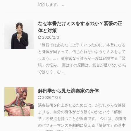
紹介します。 ...
なぜ本番だけミスをするのか？緊張の正
体と対策
2026/2/3
「練習ではあんなに上手くいったのに、本番になる
と身体が固まって、信じられないようなミスをして
しまう……」 演奏家なら誰もが一度は経験する「緊
張」の悩み。 実はその原因は、気合が足りないから
ではなく、む ...
解剖学から見た演奏家の身体
2026/1/28
演奏技術を向上させるためには、がむしゃらな練習
よりも、自分の身体がどう動くのかという「解剖
学」の視点を持つことが近道です。 今回は、演奏者
のパフォーマンスを劇的に変える『解剖学』の基本