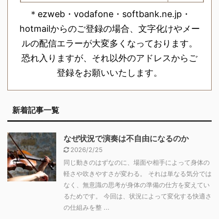
＊ezweb・vodafone・softbank.ne.jp・
hotmailからのご登録の場合、文字化けやメー
ルの配信エラーが大変多くなっております。
恐れ入りますが、それ以外のアドレスからご
登録をお願いいたします。
新着記事一覧
なぜ状況で演奏は不自由になるのか
2026/2/25
同じ動きのはずなのに、場面や相手によって身体の
軽さや吹きやすさが変わる。 それは単なる気分では
なく、無意識の思考が身体の準備の仕方を変えてい
るためです。 今回は、状況によって変化する快適さ
の仕組みを整 ...