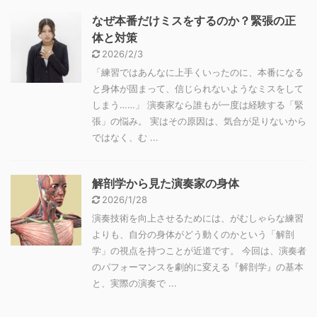
なぜ本番だけミスをするのか？緊張の正
体と対策
2026/2/3
「練習ではあんなに上手くいったのに、本番になる
と身体が固まって、信じられないようなミスをして
しまう……」 演奏家なら誰もが一度は経験する「緊
張」の悩み。 実はその原因は、気合が足りないから
ではなく、む ...
解剖学から見た演奏家の身体
2026/1/28
演奏技術を向上させるためには、がむしゃらな練習
よりも、自分の身体がどう動くのかという「解剖
学」の視点を持つことが近道です。 今回は、演奏者
のパフォーマンスを劇的に変える『解剖学』の基本
と、実際の演奏で ...