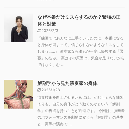
なぜ本番だけミスをするのか？緊張の正
体と対策
2026/2/3
「練習ではあんなに上手くいったのに、本番になる
と身体が固まって、信じられないようなミスをして
しまう……」 演奏家なら誰もが一度は経験する「緊
張」の悩み。 実はその原因は、気合が足りないから
ではなく、む ...
解剖学から見た演奏家の身体
2026/1/28
演奏技術を向上させるためには、がむしゃらな練習
よりも、自分の身体がどう動くのかという「解剖
学」の視点を持つことが近道です。 今回は、演奏者
のパフォーマンスを劇的に変える『解剖学』の基本
と、実際の演奏で ...