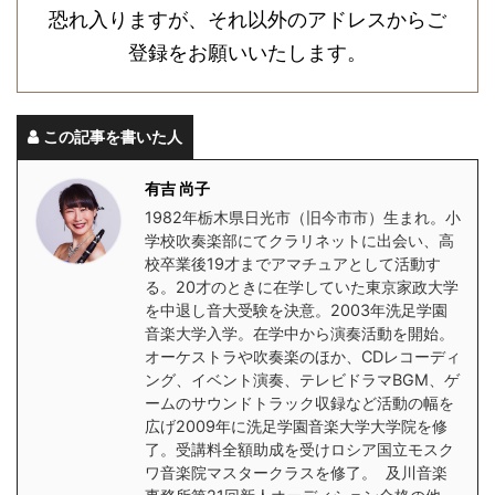
恐れ入りますが、それ以外のアドレスからご
登録をお願いいたします。
この記事を書いた人
有吉 尚子
1982年栃木県日光市（旧今市市）生まれ。小
学校吹奏楽部にてクラリネットに出会い、高
校卒業後19才までアマチュアとして活動す
る。20才のときに在学していた東京家政大学
を中退し音大受験を決意。2003年洗足学園
音楽大学入学。在学中から演奏活動を開始。
オーケストラや吹奏楽のほか、CDレコーディ
ング、イベント演奏、テレビドラマBGM、ゲ
ームのサウンドトラック収録など活動の幅を
広げ2009年に洗足学園音楽大学大学院を修
了。受講料全額助成を受けロシア国立モスク
ワ音楽院マスタークラスを修了。 及川音楽