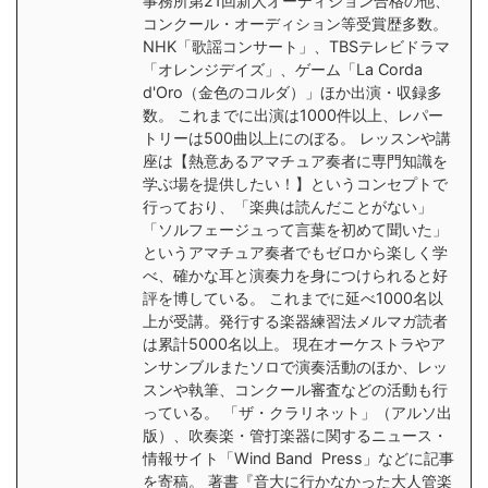
事務所第21回新人オーディション合格の他、
コンクール・オーディション等受賞歴多数。
NHK「歌謡コンサート」、TBSテレビドラマ
「オレンジデイズ」、ゲーム「La Corda
d'Oro（金色のコルダ）」ほか出演・収録多
数。 これまでに出演は1000件以上、レパー
トリーは500曲以上にのぼる。 レッスンや講
座は【熱意あるアマチュア奏者に専門知識を
学ぶ場を提供したい！】というコンセプトで
行っており、「楽典は読んだことがない」
「ソルフェージュって言葉を初めて聞いた」
というアマチュア奏者でもゼロから楽しく学
べ、確かな耳と演奏力を身につけられると好
評を博している。 これまでに延べ1000名以
上が受講。発行する楽器練習法メルマガ読者
は累計5000名以上。 現在オーケストラやア
ンサンブルまたソロで演奏活動のほか、レッ
スンや執筆、コンクール審査などの活動も行
っている。 「ザ・クラリネット」（アルソ出
版）、吹奏楽・管打楽器に関するニュース・
情報サイト「Wind Band Press」などに記事
を寄稿。 著書『音大に行かなかった大人管楽