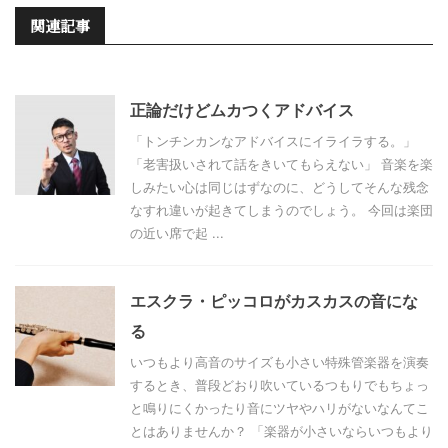
関連記事
正論だけどムカつくアドバイス
「トンチンカンなアドバイスにイライラする。」
「老害扱いされて話をきいてもらえない」 音楽を楽
しみたい心は同じはずなのに、どうしてそんな残念
なすれ違いが起きてしまうのでしょう。 今回は楽団
の近い席で起 ...
エスクラ・ピッコロがカスカスの音にな
る
いつもより高音のサイズも小さい特殊管楽器を演奏
するとき、普段どおり吹いているつもりでもちょっ
と鳴りにくかったり音にツヤやハリがないなんてこ
とはありませんか？ 「楽器が小さいならいつもより