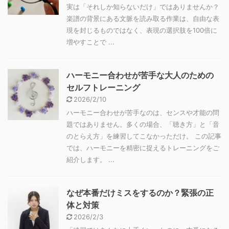
実は「それしか知らないだけ」ではありませんか？
楽譜の背景にある文脈を読み取る作業は、自由な表
現を封じるものではなく、表現の選択肢を100倍に
増やすことで ...
ハーモニー合わせが苦手な大人のための
セルフトレーニング
2026/2/10
ハーモニー合わせが苦手なのは、センスや才能の問
題ではありません。多くの場合、「聴き方」と「音
のとらえ方」を練習してこなかっただけ。 この記事
では、ハーモニーを精密に捉えるトレーニングをご
紹介します。 ...
なぜ本番だけミスをするのか？緊張の正
体と対策
2026/2/3