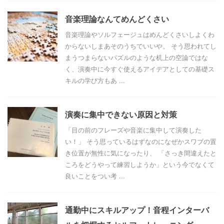
音楽理論なんてめんどくさい
音楽理論やソルフェージュはめんどくさいしよくわ
からないしまあそのうちでいいや。 そう思われてし
まうつまらないパズルのような机上の空論ではな
く、演奏中に今すぐ使えるアイデアとしての基礎ス
キルの学び方もあ ...
演奏に集中できない原因と対策
「目の前のフレーズや音楽に集中して演奏した
い！」 そう思っているはずなのになぜかスワブの置
き位置が無性に気になったり、 「さっき間違えたと
ころをどうやって練習しようか」という今でなくて
良いことをつい考 ...
通勤中にスキルアップ！音程インターバ