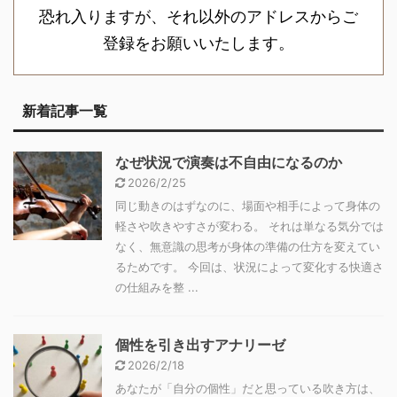
恐れ入りますが、それ以外のアドレスからご
登録をお願いいたします。
新着記事一覧
なぜ状況で演奏は不自由になるのか
2026/2/25
同じ動きのはずなのに、場面や相手によって身体の
軽さや吹きやすさが変わる。 それは単なる気分では
なく、無意識の思考が身体の準備の仕方を変えてい
るためです。 今回は、状況によって変化する快適さ
の仕組みを整 ...
個性を引き出すアナリーゼ
2026/2/18
あなたが「自分の個性」だと思っている吹き方は、