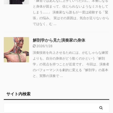
「練習ではあんなに上手くいったのに、本番になる
と身体が固まって、信じられないようなミスをして
しまう……」 演奏家なら誰もが一度は経験する「緊
張」の悩み。 実はその原因は、気合が足りないから
ではなく、む ...
解剖学から見た演奏家の身体
2026/1/28
演奏技術を向上させるためには、がむしゃらな練習
よりも、自分の身体がどう動くのかという「解剖
学」の視点を持つことが近道です。 今回は、演奏者
のパフォーマンスを劇的に変える『解剖学』の基本
と、実際の演奏で ...
サイト内検索