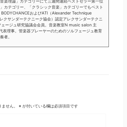
ック音楽理論」カテゴリーにて三週間連続ベストセラー第一位
」カテゴリー、「クラシック音楽」カテゴリーでもベスト
YCHANCEおよびATI（Alexander Technique
al／国際アレクサンダーテクニーク協会）認定アレクサンダーテクニ
ージュ研究協議会会員。音楽教室N music salon 主
会代表理事。管楽器プレーヤーのためのソルフェージュ教育
奏者。
りません。
※
が付いている欄は必須項目です