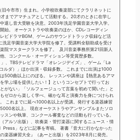
市（旧今市市）生まれ。小学校吹奏楽部にてクラリネットに
9才までアマチュアとして活動する。20才のときに在学し
中退し音大受験を決意。2003年洗足学園音楽大学入学。
開始。 オーケストラや吹奏楽のほか、CDレコーディン
レビドラマBGM、ゲームのサウンドトラック収録など活
年に洗足学園音楽大学大学院を修了。受講料全額助成を受け
楽院マスタークラスを修了。 及川音楽事務所第21回新人
他、コンクール・オーディション等受賞歴多数。
ト」、TBSテレビドラマ「オレンジデイズ」、ゲーム「La
金色のコルダ）」ほか出演・収録多数。 これまでに出演は1000
は500曲以上にのぼる。 レッスンや講座は【熱意あるアマ
を学ぶ場を提供したい！】というコンセプトで行ってお
とがない」「ソルフェージュって言葉を初めて聞いた」と
もゼロから楽しく学べ、確かな耳と演奏力を身につけられ
。 これまでに延べ1000名以上が受講。発行する楽器練習
5000名以上。 現在オーケストラやアンサンブルまたソロ
ッスンや執筆、コンクール審査などの活動も行っている。
（アルソ出版）、吹奏楽・管打楽器に関するニュース・情
nd Press」などに記事を寄稿。 著書『音大に行かなかった
の楽器練習大全』（あーと出版）を2023年8月に発売。