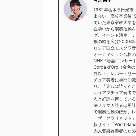
有吉 尚子
1982年栃木県日光
出会い、高校卒業後1
ていた東京家政大学を
在学中から演奏活動を
グ、イベント演奏、テ
動の幅を広げ2009
ロシア国立モスクワ音
オーディション合格の
NHK「歌謡コンサー
Corda d'Oro（
件以上、レパートリー
チュア奏者に専門知識
り、「楽典は読んだこ
いうアマチュア奏者で
ると好評を博している
法メルマガ読者は累計
で演奏活動のほか、レ
「ザ・クラリネット」
報サイト「Wind Ba
大人管楽器奏者のため