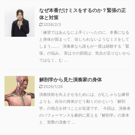
なぜ本番だけミスをするのか？緊張の正
体と対策
2026/2/3
「練習ではあんなに上手くいったのに、本番になる
と身体が固まって、信じられないようなミスをして
しまう……」 演奏家なら誰もが一度は経験する「緊
張」の悩み。 実はその原因は、気合が足りないから
ではなく、む ...
解剖学から見た演奏家の身体
2026/1/28
演奏技術を向上させるためには、がむしゃらな練習
よりも、自分の身体がどう動くのかという「解剖
学」の視点を持つことが近道です。 今回は、演奏者
のパフォーマンスを劇的に変える『解剖学』の基本
と、実際の演奏で ...