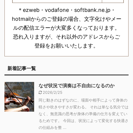
＊ezweb・vodafone・softbank.ne.jp・
hotmailからのご登録の場合、文字化けやメー
ルの配信エラーが大変多くなっております。
恐れ入りますが、それ以外のアドレスからご
登録をお願いいたします。
新着記事一覧
なぜ状況で演奏は不自由になるのか
2026/2/25
同じ動きのはずなのに、場面や相手によって身体の
軽さや吹きやすさが変わる。 それは単なる気分では
なく、無意識の思考が身体の準備の仕方を変えてい
るためです。 今回は、状況によって変化する快適さ
の仕組みを整 ...