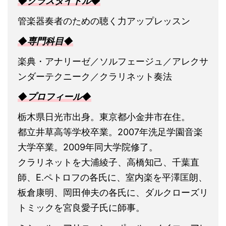
◆クラスタイトル◆
管楽器奏者のための聴く力アップレッスン
◆専門科目◆
楽典・アナリーゼ／ソルフェージュ／アレクサ
ンダーテクニーク／クラリネット奏法
◆プロフィール◆
栃木県日光市出身。東京都小金井市在住。
都立井草高等学校卒業。2007年洗足学園音楽
大学卒業。2009年同大学院修了。
クラリネットを大浦綾子、高橋知己、千葉直
師、E.ペトロフの各氏に、室内楽を平澤匡朗、
板倉康明、岡田伸夫の各氏に、ダルクローズリ
トミックを宮良愛子氏に師事。