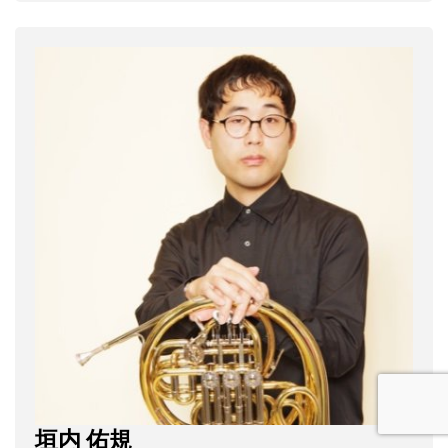
垣内 佑規