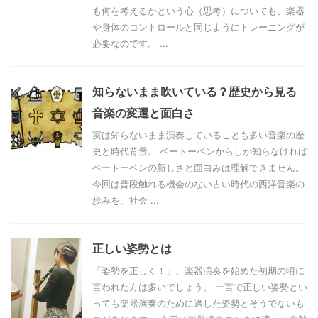
も何を考えるかという心（思考）についても、楽器
や身体のコントロールと同じようにトレーニングが
必要なのです。 ...
知らないまま吹いている？歴史から見る
音楽の変遷と面白さ
実は知らないまま演奏していることも多い音楽の歴
史と時代背景。 ベートーベンからしか知らなければ
ベートーベンの新しさと面白みは理解できません。
今回は普段触れる機会のない古い時代の西洋音楽の
歩みを、社会 ...
正しい姿勢とは
「姿勢を正しく！」、楽器演奏を始めた初期の頃に
言われた方は多いでしょう。 一言で正しい姿勢とい
っても楽器演奏のために適した姿勢とそうでないも