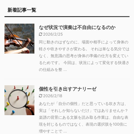
新着記事一覧
なぜ状況で演奏は不自由になるのか
2026/2/25
同じ動きのはずなのに、場面や相手によって身体の
軽さや吹きやすさが変わる。 それは単なる気分では
なく、無意識の思考が身体の準備の仕方を変えてい
るためです。 今回は、状況によって変化する快適さ
の仕組みを整 ...
個性を引き出すアナリーゼ
2026/2/18
あなたが「自分の個性」だと思っている吹き方は、
実は「それしか知らないだけ」ではありませんか？
楽譜の背景にある文脈を読み取る作業は、自由な表
現を封じるものではなく、表現の選択肢を100倍に
増やすことで ...