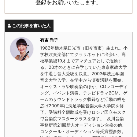
登録をお願いいたします。
この記事を書いた人
有吉 尚子
1982年栃木県日光市（旧今市市）生まれ。小
学校吹奏楽部にてクラリネットに出会い、高
校卒業後19才までアマチュアとして活動す
る。20才のときに在学していた東京家政大学
を中退し音大受験を決意。2003年洗足学園
音楽大学入学。在学中から演奏活動を開始。
オーケストラや吹奏楽のほか、CDレコーディ
ング、イベント演奏、テレビドラマBGM、ゲ
ームのサウンドトラック収録など活動の幅を
広げ2009年に洗足学園音楽大学大学院を修
了。受講料全額助成を受けロシア国立モスク
ワ音楽院マスタークラスを修了。 及川音楽
事務所第21回新人オーディション合格の他、
コンクール・オーディション等受賞歴多数。