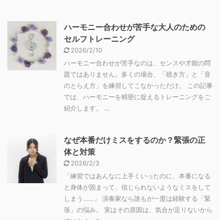
ハーモニー合わせが苦手な大人のための
セルフトレーニング
2026/2/10
ハーモニー合わせが苦手なのは、センスや才能の問
題ではありません。多くの場合、「聴き方」と「音
のとらえ方」を練習してこなかっただけ。 この記事
では、ハーモニーを精密に捉えるトレーニングをご
紹介します。 ...
なぜ本番だけミスをするのか？緊張の正
体と対策
2026/2/3
「練習ではあんなに上手くいったのに、本番になる
と身体が固まって、信じられないようなミスをして
しまう……」 演奏家なら誰もが一度は経験する「緊
張」の悩み。 実はその原因は、気合が足りないから