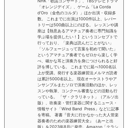
NHK「歌謡コンサート」、TBSテレビドラマ
「オレンジデイズ」、ゲーム「La Corda
d'Oro（金色のコルダ）」ほか出演・収録多
数。 これまでに出演は1000件以上、レパー
トリーは500曲以上にのぼる。 レッスンや講
座は【熱意あるアマチュア奏者に専門知識を
学ぶ場を提供したい！】というコンセプトで
行っており、「楽典は読んだことがない」
「ソルフェージュって言葉を初めて聞いた」
というアマチュア奏者でもゼロから楽しく学
べ、確かな耳と演奏力を身につけられると好
評を博している。 これまでに延べ1000名以
上が受講。発行する楽器練習法メルマガ読者
は累計5000名以上。 現在オーケストラやア
ンサンブルまたソロで演奏活動のほか、レッ
スンや執筆、コンクール審査などの活動も行
っている。 「ザ・クラリネット」（アルソ出
版）、吹奏楽・管打楽器に関するニュース・
情報サイト「Wind Band Press」などに記事
を寄稿。 著書『音大に行かなかった大人管楽
器奏者のための楽器練習大全』（あーと出
版）を2023年8月に発売。Amazon「クラシ